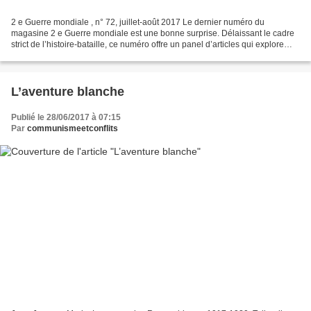
2 e Guerre mondiale , n° 72, juillet-août 2017 Le dernier numéro du
magasine 2 e Guerre mondiale est une bonne surprise. Délaissant le cadre
strict de l’histoire-bataille, ce numéro offre un panel d’articles qui explore
différents aspects de la Seconde...
L’aventure blanche
Publié le 28/06/2017 à 07:15
Par
communismeetconflits