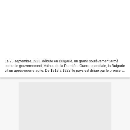
Le 23 septembre 1923, débute en Bulgarie, un grand soulèvement armé
contre le gouvernement. Vaincu de la Première Guerre mondiale, la Bulgarie
vit un après-guerre agité. De 1919 à 1923, le pays est dirigé par le premier
ministre Alexandre Stambouliski,...