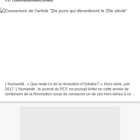
Par
communismeetconflits
L’Humanité , « Que reste-t-il de la révolution d’Octobre? », Hors-série, juin
2017. L’Humanité , le journal du PCF, ne pouvait éviter en cette année de
centenaire de la Révolution russe de consacrer un de ces hors-séries à cet
événement. Mais au-delà...