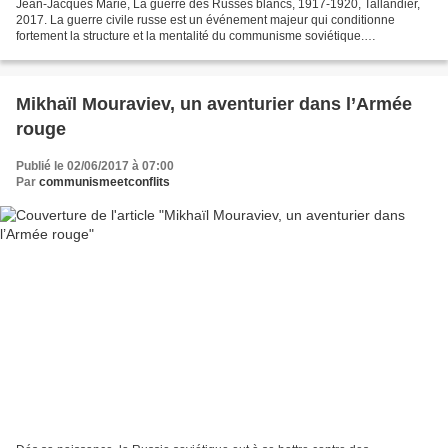
Jean-Jacques Marie, La guerre des Russes blancs, 1917-1920, Tallandier,
2017. La guerre civile russe est un événement majeur qui conditionne
fortement la structure et la mentalité du communisme soviétique.
Remercions Jean-Jacques Marie, déjà auteur d’une...
Mikhaïl Mouraviev, un aventurier dans l’Armée
rouge
Publié le 02/06/2017 à 07:00
Par
communismeetconflits