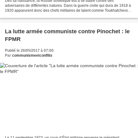
Dés sa naissance, la Russie soviétique eut à se battre contre des
adversaires de différentes natures. Dans la guerre civile qui dura de 1918 à
1920 apparurent donc des chefs militaires de talent comme Toukhatchevski
et Frounzé et de nombreux autres qui...
La lutte armée communiste contre Pinochet : le
FPMR
Publié le 26/05/2017 à 07:00
Par
communismeetconflits
Le 11 septembre 1973, un coup d’État militaire renverse le président