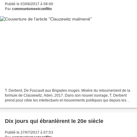
Publié le 03/08/2017 à 08:00
Par
communismeetconflits
T. Derbent, De Foucault aux Brigades rouges. Misère du retournement de la
formule de Clausewitz, Aden, 2017. Dans son nouvel ouvrage, T. Derbent
prend pour cible les intellectuels et mouvements politiques qui depuis les
années 1960 se plaisent à retourner...
Dix jours qui ébranlèrent le 20e siècle
Publié le 27/07/2017 à 07:53